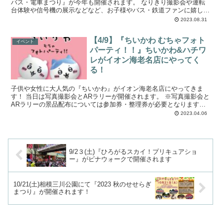
バス・電車まつり』が今年も開催されます。 なりきり撮影会や運転
台体験や信号機の展示などなど、お子様やバス・鉄道ファンに嬉しい
イベントが盛りだくさんな内容になっていま...
2023.08.31
【4/9】『ちいかわ むちゃフォト
イベント
パーティ！！』ちいかわ&ハチワ
レがイオン海老名店にやってく
る！
子供や女性に大人気の『ちいかわ』がイオン海老名店にやってきま
す！ 当日は写真撮影会とARラリーが開催されます。 ※写真撮影会と
ARラリーの景品配布については参加券・整理券が必要となります。
なお本記事の執筆時点で開催日は...
2023.04.06
9/2３(土)『ひろがるスカイ！プリキュアショ
ー』がビナウォークで開催されます
10/21(土)相模三川公園にて『2023 秋のせせらぎ
まつり』が開催されます！