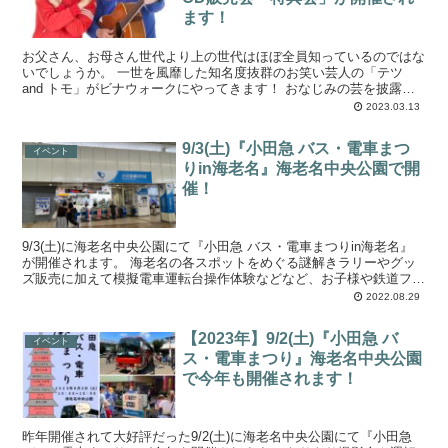
ます！
お父さん、お母さん世代より上の世代はほぼ全員知っているのではな
いでしょうか。 一世を風靡した知名度抜群のお笑い芸人の「テツ
and トモ」がビナウォークにやってきます！ おなじみの芸を披露し
て、海老名の皆を笑わせてくれるに違い...
2023.03.13
9/3(土)『小田急 バス・電車まつ
イベント
りin海老名』海老名中央公園で開
催！
9/3(土)に海老名中央公園にて『小田急 バス・電車まつりin海老名』
が開催されます。 海老名の各スポットをめぐる謎解きラリーやグッ
ズ販売に加えて模擬電車運転台操作体験などなど、お子様や鉄道ファ
ンに嬉しいイベントが盛りだくさんな内容...
2022.08.29
【2023年】9/2(土)『小田急 バ
イベント
ス・電車まつり』海老名中央公園
で今年も開催されます！
昨年開催されて大好評だった9/2(土)に海老名中央公園にて『小田急