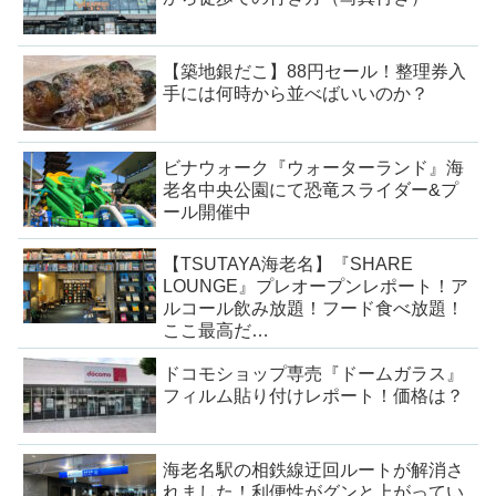
【築地銀だこ】88円セール！整理券入
手には何時から並べばいいのか？
ビナウォーク『ウォーターランド』海
老名中央公園にて恐竜スライダー&プ
ール開催中
【TSUTAYA海老名】『SHARE
LOUNGE』プレオープンレポート！ア
ルコール飲み放題！フード食べ放題！
ここ最高だ…
ドコモショップ専売『ドームガラス』
フィルム貼り付けレポート！価格は？
海老名駅の相鉄線迂回ルートが解消さ
れました！利便性がグンと上がってい