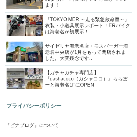
ます！
『TOKYO MER ～走る緊急救命室～』
衣装・小道具展示レポート！ERバイク
は海老名が初展示！
サイゼリヤ海老名店・モスバーガー海
老名中央店が1月をもって閉店されま
した。大変残念です…
【ガチャガチャ専門店】
『gashacoco（ガシャココ）』ららぽ
ーと海老名1FにOPEN
プライバシーポリシー
『ビナブログ』について