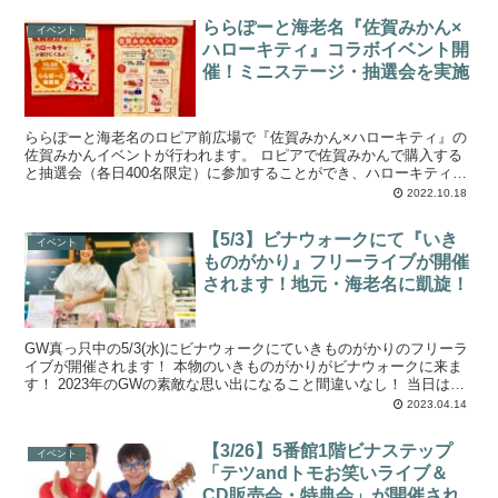
ららぽーと海老名『佐賀みかん×
イベント
ハローキティ』コラボイベント開
催！ミニステージ・抽選会を実施
ららぽーと海老名のロピア前広場で『佐賀みかん×ハローキティ』の
佐賀みかんイベントが行われます。 ロピアで佐賀みかんで購入する
と抽選会（各日400名限定）に参加することができ、ハローキティコ
ラボグッズなどの豪華賞品が当たります。 ...
2022.10.18
【5/3】ビナウォークにて『いき
イベント
ものがかり』フリーライブが開催
されます！地元・海老名に凱旋！
GW真っ只中の5/3(水)にビナウォークにていきものがかりのフリーラ
イブが開催されます！ 本物のいきものがかりがビナウォークに来ま
す！ 2023年のGWの素敵な思い出になること間違いなし！ 当日は非
常に多くの来場者が予想...
2023.04.14
【3/26】5番館1階ビナステップ
イベント
「テツandトモお笑いライブ＆
CD販売会・特典会」が開催され