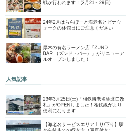
戦が行われます！(2月21～29日)
24年2月はららぽーと海老名とビナウ
ォークの休館日にご注意ください
厚木の有名ラーメン店『ZUND-
BAR （ズンド・バー）』がリニューア
ルオープンしました！
人気記事
23年3月25日(土)『相鉄海老名駅北口改
札』がOPENしました！相鉄線がより
便利になります
【海老名サービスエリア上り/下り】駅
から徒歩での行き方（写真付き）