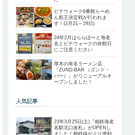
ビナウォーク6番館らーめ
ん処王決定戦が行われま
す！(2月21～29日)
24年2月はららぽーと海老
名とビナウォークの休館日
にご注意ください
厚木の有名ラーメン店
『ZUND-BAR （ズンド・
バー）』がリニューアルオ
ープンしました！
人気記事
23年3月25日(土)『相鉄海老
名駅北口改札』がOPENし
ました！相鉄線がより便利