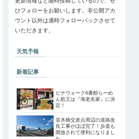
更新情報など随時投稿しているので、ぜ
ひフォローをお願いします。非公開アカ
ウント以外は適時フォローバックさせて
いただきます。
天気予報
新着記事
ビナウォーク6番館らーめ
ん処王は『海老名家』に決
定！
並木橋交差点周辺の道路改
良工事がほぼ完了！歩道も
開放されて便利になりまし
た