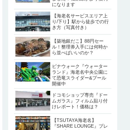
になります
【海老名サービスエリア上
り/下り】駅から徒歩での行
き方（写真付き）
【築地銀だこ】88円セー
ル！整理券入手には何時か
ら並べばいいのか？
ビナウォーク『ウォーター
ランド』海老名中央公園に
て恐竜スライダー&プール
開催中
ドコモショップ専売『ドー
ムガラス』フィルム貼り付
けレポート！価格は？
【TSUTAYA海老名】
『SHARE LOUNGE』プレ