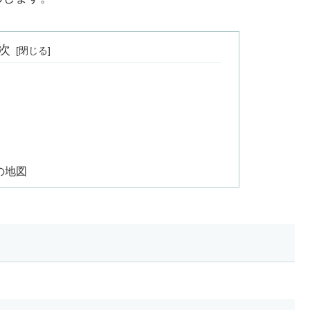
次
の地図