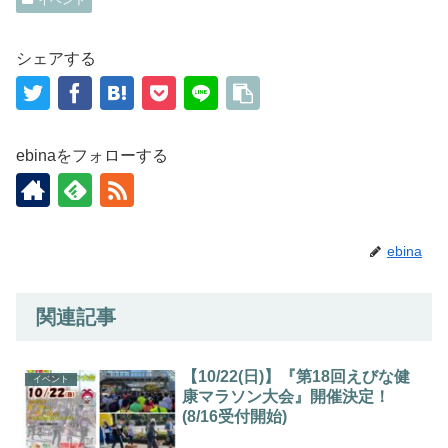
シェアする
ebinaをフォローする
ebina
関連記事
【10/22(日)】『第18回えびな健
イベント
康マラソン大会』開催決定！
(8/16受付開始)