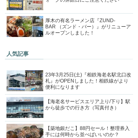
厚木の有名ラーメン店『ZUND-
BAR （ズンド・バー）』がリニューア
ルオープンしました！
人気記事
23年3月25日(土)『相鉄海老名駅北口改
札』がOPENしました！相鉄線がより
便利になります
【海老名サービスエリア上り/下り】駅
から徒歩での行き方（写真付き）
【築地銀だこ】88円セール！整理券入
手には何時から並べばいいのか？