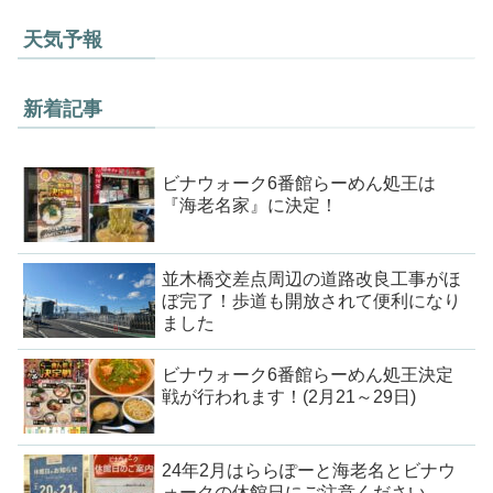
天気予報
新着記事
ビナウォーク6番館らーめん処王は
『海老名家』に決定！
並木橋交差点周辺の道路改良工事がほ
ぼ完了！歩道も開放されて便利になり
ました
ビナウォーク6番館らーめん処王決定
戦が行われます！(2月21～29日)
24年2月はららぽーと海老名とビナウ
ォークの休館日にご注意ください