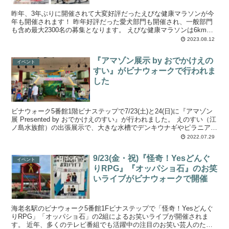
昨年、3年ぶりに開催されて大変好評だったえびな健康マラソンが今
年も開催されます！ 昨年好評だった愛犬部門も開催され、一般部門
も含め最大2300名の募集となります。 えびな健康マラソンは6kmマ
ラソンと通常のマラソンに比べて比較...
2023.08.12
『アマゾン展示 by おでかけえの
イベント
すい』がビナウォークで行われま
した
ビナウォーク5番館1階ビナステップで7/23(土)と24(日)に『アマゾン
展 Presented by おでかけえのすい』が行われました。 えのすい（江
ノ島水族館）の出張展示で、大きな水槽でデンキウナギやピラニアを
見ることができまし...
2022.07.29
9/23(金・祝)『怪奇！Yesどんぐ
イベント
りRPG』『オッパショ石』のお笑
いライブがビナウォークで開催
海老名駅のビナウォーク5番館1Fビナステップで「怪奇！Yesどんぐ
りRPG」「オッパショ石」の2組によるお笑いライブが開催されま
す。 近年、多くのテレビ番組でも活躍中の注目のお笑い芸人のた