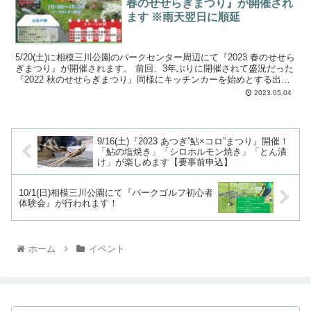
春のせせらぎまつり』が開催され
ます ※雨天翌日に順延
5/20(土)に相模三川公園のパークセンター周辺にて『2023 春のせせら
ぎまつり』が開催されます。 前回、3年ぶりに開催されて盛況だった
『2022 秋のせせらぎまつり』同様にキッチンカーを始めとする出店
やステージイベントが予定され...
2023.05.04
9/16(土)『2023 あつぎ”鮎×コロ”まつり』開催！
「鮎の塩焼き」「シロホルモン焼き」「とん漬
け」が楽しめます【要事前申込】
10/1(日)相模三川公園にて『パークゴルフ初心者
体験会』が行われます！
ホーム
イベント