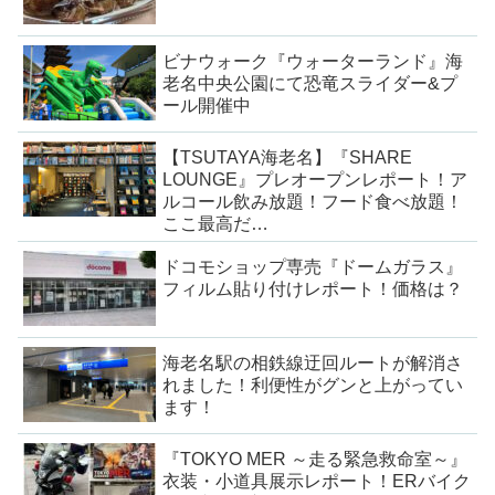
ビナウォーク『ウォーターランド』海
老名中央公園にて恐竜スライダー&プ
ール開催中
【TSUTAYA海老名】『SHARE
LOUNGE』プレオープンレポート！ア
ルコール飲み放題！フード食べ放題！
ここ最高だ…
ドコモショップ専売『ドームガラス』
フィルム貼り付けレポート！価格は？
海老名駅の相鉄線迂回ルートが解消さ
れました！利便性がグンと上がってい
ます！
『TOKYO MER ～走る緊急救命室～』
衣装・小道具展示レポート！ERバイク