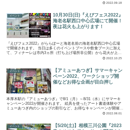
め、当日は多くの観覧者が集まることが予想され...
2022.09.18
10月30日(日)『えびフェス2022』
イベント
海老名駅西口中心広場にて開催！
夜は花火も上がります！
『えびフェス2022』がららぽーと海老名前の海老名駅西口中心広場
で開催されます。 当日は多くのイベントブースや飲食ブースに加え
て、フィナーレは市内3ヵ所（打ち上げ場所非公開）から花火が上が
ります。 また、えびフェス2022の逆...
2022.10.25
【アミューあつぎ】サマーキャン
イベント
ペーン2022、ワークショップ開
催などお得な企画が目白押し
本厚木駅の『アミューあつぎ』で8/1（月）～8/31（水）にサマーキ
ャンペーン2022が開催されます。 絵具を使ったアート書道体験やア
ミューあつぎ内のショップの割引など、お得なキャンペーンが開催さ
れています。 アミューあつぎで...
2022.08.01
【5/20(土)】相模三川公園『2023
イベント