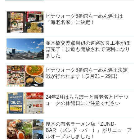
ビナウォーク6番館らーめん処王は
『海老名家』に決定！
並木橋交差点周辺の道路改良工事がほ
ぼ完了！歩道も開放されて便利になり
ました
ビナウォーク6番館らーめん処王決定
戦が行われます！(2月21～29日)
24年2月はららぽーと海老名とビナウ
ォークの休館日にご注意ください
厚木の有名ラーメン店『ZUND-
BAR （ズンド・バー）』がリニューア
ルオープンしました！