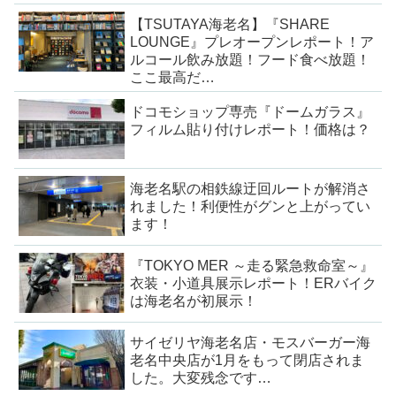
【TSUTAYA海老名】『SHARE
LOUNGE』プレオープンレポート！ア
ルコール飲み放題！フード食べ放題！
ここ最高だ…
ドコモショップ専売『ドームガラス』
フィルム貼り付けレポート！価格は？
海老名駅の相鉄線迂回ルートが解消さ
れました！利便性がグンと上がってい
ます！
『TOKYO MER ～走る緊急救命室～』
衣装・小道具展示レポート！ERバイク
は海老名が初展示！
サイゼリヤ海老名店・モスバーガー海
老名中央店が1月をもって閉店されま
した。大変残念です…