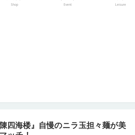
Shop
Event
Leisure
陳四海楼』自慢のニラ玉担々麺が美