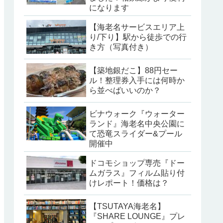
になります
【海老名サービスエリア上
り/下り】駅から徒歩での行
き方（写真付き）
【築地銀だこ】88円セー
ル！整理券入手には何時か
ら並べばいいのか？
ビナウォーク『ウォーター
ランド』海老名中央公園に
て恐竜スライダー&プール
開催中
ドコモショップ専売『ドー
ムガラス』フィルム貼り付
けレポート！価格は？
【TSUTAYA海老名】
『SHARE LOUNGE』プレ