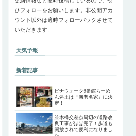
更新情報など随時投稿しているので、ぜ
ひフォローをお願いします。非公開アカ
ウント以外は適時フォローバックさせて
いただきます。
天気予報
新着記事
ビナウォーク6番館らーめ
ん処王は『海老名家』に決
定！
並木橋交差点周辺の道路改
良工事がほぼ完了！歩道も
開放されて便利になりまし
た