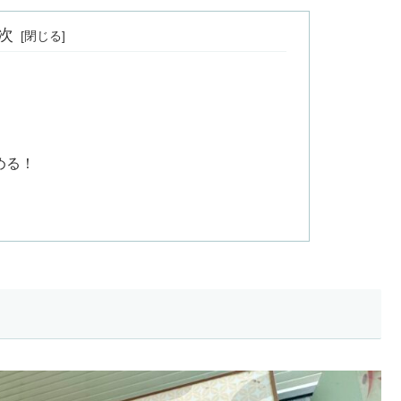
次
める！