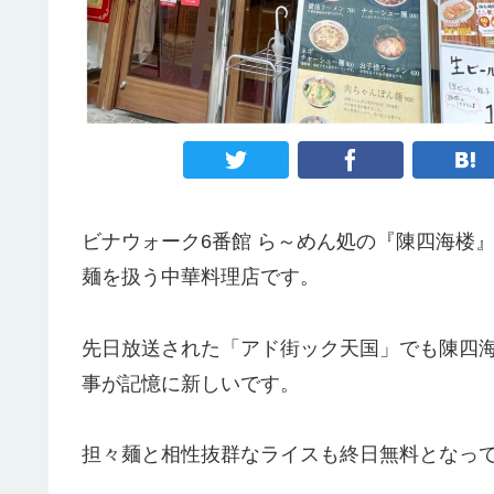
ビナウォーク6番館 ら～めん処の『陳四海楼
麺を扱う中華料理店です。
先日放送された「アド街ック天国」でも陳四
事が記憶に新しいです。
担々麺と相性抜群なライスも終日無料となっ