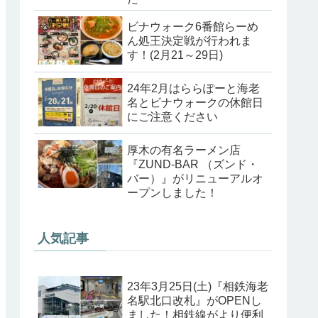
ビナウォーク6番館らーめ
ん処王決定戦が行われま
す！(2月21～29日)
24年2月はららぽーと海老
名とビナウォークの休館日
にご注意ください
厚木の有名ラーメン店
『ZUND-BAR （ズンド・
バー）』がリニューアルオ
ープンしました！
人気記事
23年3月25日(土)『相鉄海老
名駅北口改札』がOPENし
ました！相鉄線がより便利