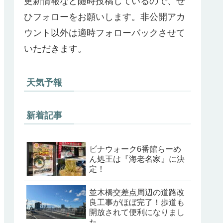
更新情報など随時投稿しているので、ぜ
ひフォローをお願いします。非公開アカ
ウント以外は適時フォローバックさせて
いただきます。
天気予報
新着記事
ビナウォーク6番館らーめ
ん処王は『海老名家』に決
定！
並木橋交差点周辺の道路改
良工事がほぼ完了！歩道も
開放されて便利になりまし
た