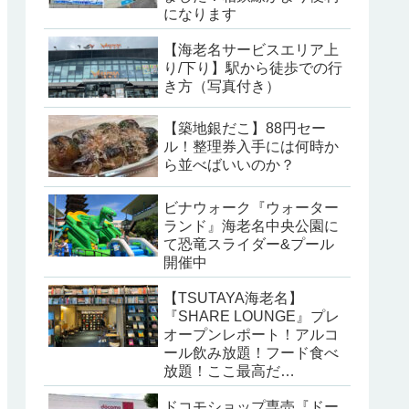
になります
【海老名サービスエリア上
り/下り】駅から徒歩での行
き方（写真付き）
【築地銀だこ】88円セー
ル！整理券入手には何時か
ら並べばいいのか？
ビナウォーク『ウォーター
ランド』海老名中央公園に
て恐竜スライダー&プール
開催中
【TSUTAYA海老名】
『SHARE LOUNGE』プレ
オープンレポート！アルコ
ール飲み放題！フード食べ
放題！ここ最高だ…
ドコモショップ専売『ドー