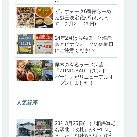
ビナウォーク6番館らーめ
ん処王決定戦が行われま
す！(2月21～29日)
24年2月はららぽーと海老
名とビナウォークの休館日
にご注意ください
厚木の有名ラーメン店
『ZUND-BAR （ズンド・
バー）』がリニューアルオ
ープンしました！
人気記事
23年3月25日(土)『相鉄海老
名駅北口改札』がOPENし
ました！相鉄線がより便利