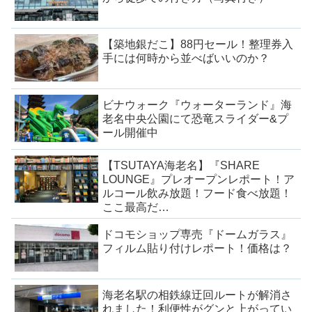
【築地銀だこ】88円セール！整理券入
手には何時から並べばいいのか？
ビナウォーク『ウォーターランド』海
老名中央公園にて恐竜スライダー&プ
ール開催中
【TSUTAYA海老名】『SHARE
LOUNGE』プレオープンレポート！ア
ルコール飲み放題！フード食べ放題！
ここ最高だ…
ドコモショップ専売『ドームガラス』
フィルム貼り付けレポート！価格は？
海老名駅の相鉄線迂回ルートが解消さ
れました！利便性がグンと上がってい