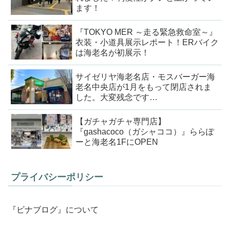
ます！
『TOKYO MER ～走る緊急救命室～』
衣装・小道具展示レポート！ERバイク
は海老名が初展示！
サイゼリヤ海老名店・モスバーガー海
老名中央店が1月をもって閉店されま
した。大変残念です…
【ガチャガチャ専門店】
『gashacoco（ガシャココ）』ららぽ
ーと海老名1FにOPEN
プライバシーポリシー
『ビナブログ』について