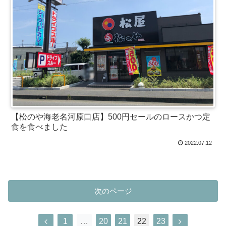
【松のや海老名河原口店】500円セールのロースかつ定
食を食べました
2022.07.12
次のページ
1
…
20
21
22
23