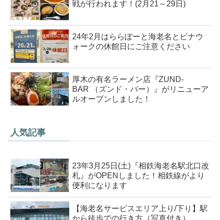
戦が行われます！(2月21～29日)
24年2月はららぽーと海老名とビナウ
ォークの休館日にご注意ください
厚木の有名ラーメン店『ZUND-
BAR （ズンド・バー）』がリニューア
ルオープンしました！
人気記事
23年3月25日(土)『相鉄海老名駅北口改
札』がOPENしました！相鉄線がより
便利になります
【海老名サービスエリア上り/下り】駅
から徒歩での行き方（写真付き）