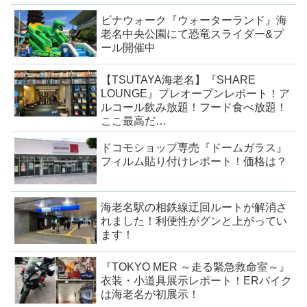
ビナウォーク『ウォーターランド』海
老名中央公園にて恐竜スライダー&プ
ール開催中
【TSUTAYA海老名】『SHARE
LOUNGE』プレオープンレポート！ア
ルコール飲み放題！フード食べ放題！
ここ最高だ…
ドコモショップ専売『ドームガラス』
フィルム貼り付けレポート！価格は？
海老名駅の相鉄線迂回ルートが解消さ
れました！利便性がグンと上がってい
ます！
『TOKYO MER ～走る緊急救命室～』
衣装・小道具展示レポート！ERバイク
は海老名が初展示！