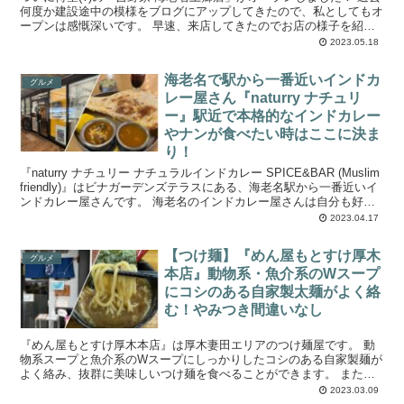
何度か建設途中の模様をブログにアップしてきたので、私としてもオ
ープンは感慨深いです。 早速、来店してきたのでお店の様子を紹介
していきます。 『吉野家 海...
2023.05.18
海老名で駅から一番近いインドカ
グルメ
レー屋さん『naturry ナチュリ
ー』駅近で本格的なインドカレー
やナンが食べたい時はここに決ま
り！
『naturry ナチュリー ナチュラルインドカレー SPICE&BAR (Muslim
friendly)』はビナガーデンズテラスにある、海老名駅から一番近いイ
ンドカレー屋さんです。 海老名のインドカレー屋さんは自分も好
き...
2023.04.17
【つけ麺】『めん屋もとすけ厚木
グルメ
本店』動物系・魚介系のWスープ
にコシのある自家製太麺がよく絡
む！やみつき間違いなし
『めん屋もとすけ厚木本店』は厚木妻田エリアのつけ麺屋です。 動
物系スープと魚介系のWスープにしっかりしたコシのある自家製麺が
よく絡み、抜群に美味しいつけ麺を食べることができます。 またス
ープの他にも食べ応えたっぷりのチャーシュ...
2023.03.09