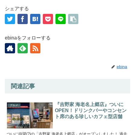
シェアする
ebinaをフォローする
ebina
関連記事
『吉野家 海老名上郷店』ついに
グルメ
OPEN！ドリンクバーやコンセン
ト席のある珍しいカフェ型店舗
ついに待望(?)の「吉野家 海老名上郷店」がオープンしました！ 過去