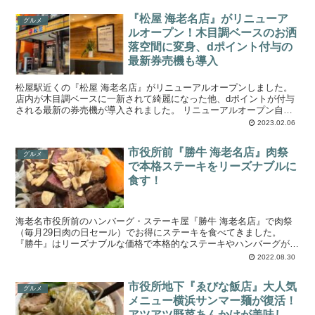
『松屋 海老名店』がリニューア
グルメ
ルオープン！木目調ベースのお洒
落空間に変身、dポイント付与の
最新券売機も導入
松屋駅近くの『松屋 海老名店』がリニューアルオープンしました。
店内が木目調ベースに一新されて綺麗になった他、dポイントが付与
される最新の券売機が導入されました。 リニューアルオープン自体
は1/31（火）に行われましたが、2月...
2023.02.06
市役所前『勝牛 海老名店』肉祭
グルメ
で本格ステーキをリーズナブルに
食す！
海老名市役所前のハンバーグ・ステーキ屋『勝牛 海老名店』で肉祭
（毎月29日肉の日セール）でお得にステーキを食べてきました。
『勝牛』はリーズナブルな価格で本格的なステーキやハンバーグが楽
しめるステーキハウスです。 海老名市役所...
2022.08.30
市役所地下『ゑびな飯店』大人気
グルメ
メニュー横浜サンマー麺が復活！
アツアツ野菜あんかけが美味し