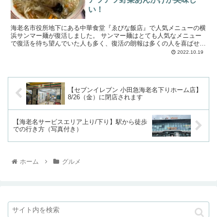
い！
海老名市役所地下にある中華食堂『ゑびな飯店』で人気メニューの横
浜サンマー麺が復活しました。 サンマー麺はとても人気なメニュー
で復活を待ち望んでいた人も多く、復活の朗報は多くの人を喜ばせて
くれたに違いありません。 休止中だったサ...
2022.10.19
【セブンイレブン 小田急海老名下りホーム店】
8/26（金）に閉店されます
【海老名サービスエリア上り/下り】駅から徒歩
での行き方（写真付き）
ホーム
グルメ