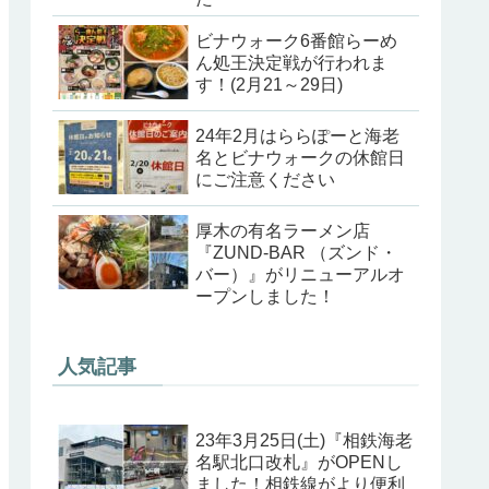
ビナウォーク6番館らーめ
ん処王決定戦が行われま
す！(2月21～29日)
24年2月はららぽーと海老
名とビナウォークの休館日
にご注意ください
厚木の有名ラーメン店
『ZUND-BAR （ズンド・
バー）』がリニューアルオ
ープンしました！
人気記事
23年3月25日(土)『相鉄海老
名駅北口改札』がOPENし
ました！相鉄線がより便利