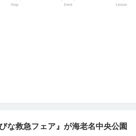
Shop
Event
Leisure
日『えびな救急フェア』が海老名中央公園