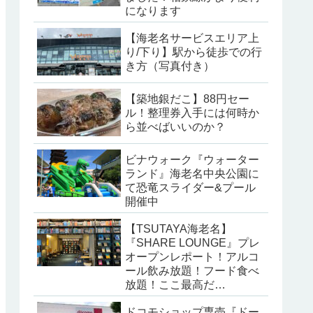
になります
【海老名サービスエリア上
り/下り】駅から徒歩での行
き方（写真付き）
【築地銀だこ】88円セー
ル！整理券入手には何時か
ら並べばいいのか？
ビナウォーク『ウォーター
ランド』海老名中央公園に
て恐竜スライダー&プール
開催中
【TSUTAYA海老名】
『SHARE LOUNGE』プレ
オープンレポート！アルコ
ール飲み放題！フード食べ
放題！ここ最高だ…
ドコモショップ専売『ドー