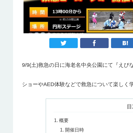
9/9(土)救急の日に海老名中央公園にて『え
ショーやAED体験などで救急について楽しく
目
概要
開催日時