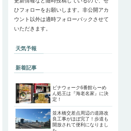
更新情報など随時投稿しているので、ぜ
ひフォローをお願いします。非公開アカ
ウント以外は適時フォローバックさせて
いただきます。
天気予報
新着記事
ビナウォーク6番館らーめ
ん処王は『海老名家』に決
定！
並木橋交差点周辺の道路改
良工事がほぼ完了！歩道も
開放されて便利になりまし
た