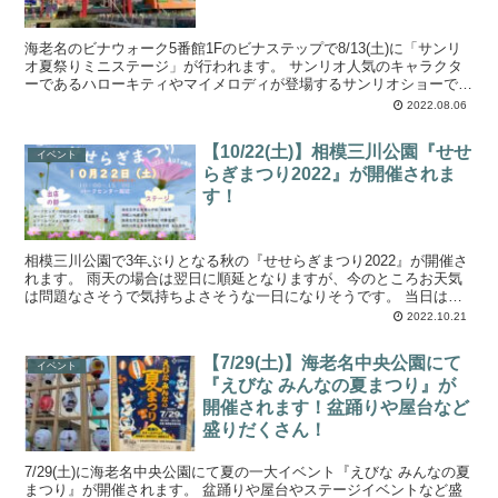
海老名のビナウォーク5番館1Fのビナステップで8/13(土)に「サンリ
オ夏祭りミニステージ」が行われます。 サンリオ人気のキャラクタ
ーであるハローキティやマイメロディが登場するサンリオショーで
す。 観覧は無料となりますので、お...
2022.08.06
【10/22(土)】相模三川公園『せせ
イベント
らぎまつり2022』が開催されま
す！
相模三川公園で3年ぶりとなる秋の『せせらぎまつり2022』が開催さ
れます。 雨天の場合は翌日に順延となりますが、今のところお天気
は問題なさそうで気持ちよさそうな一日になりそうです。 当日は各
種レクリエーションやキッチンカーなど...
2022.10.21
【7/29(土)】海老名中央公園にて
イベント
『えびな みんなの夏まつり』が
開催されます！盆踊りや屋台など
盛りだくさん！
7/29(土)に海老名中央公園にて夏の一大イベント『えびな みんなの夏
まつり』が開催されます。 盆踊りや屋台やステージイベントなど盛