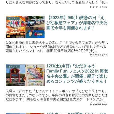
りだくさんな内容になっており、なんといっても夏祭りらしく「夜」
に開催されます。 ビナウォークで...
2023.07.26
【2023年】9/9(土)救急の日『え
イベント
びな救急フェア』が海老名中央公
園で今年も開催されます！
9/9(土)救急の日に海老名中央公園にて『えびな救急フェア』が今年も
開催されます。 ショーやAED体験などで救急について楽しく学べる
素晴らしいイベントです。 概要 開催日時 2023年9月9日(土)...
2023.09.02
12/3(土),4(日)『おだきゅう
イベント
Family Fun フェスタ2022 in 海老
名中央公園』が開催！親子で楽し
めるコンテンツが盛りだくさん！
先週末に行われた『おでんナイトニッポン』や『えびな市民まつり』
の興奮もまだ冷めないですが、年内の海老名駅周辺のお祭りはまだま
だ続きます！ 間もなく海老名中央公園には巨大スケートリンクが登
場しますし、12/3,4は『おだきゅう Fam...
2022.11.21