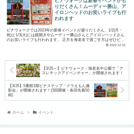
ビナウォークは新春イベントがも
イベント
りだくさん！ムーディー勝山、ア
イロンヘッドのお笑いライブも行
われます
ビナウォークでは2023年の新春イベントが盛りだくさん、1/2(月・
祝)と1/3(火)には鏡開きやムーディー勝山さんとアイロンヘッドさん
のお笑いライブも行われます。 正月を海老名で過ごす方はぜひビナ
ウォークにご来場ください。 ...
2022.12.31
【3/25～】ビナウォーク・海老名中公園で「ア
スレチックアドベンチャー」が開催されます！
【3/25】5番館1階ビナステップ「ドラえもん撮
影会」が開催されます！(3回開催・各回先着50
組)
ホーム
イベント