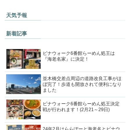
天気予報
新着記事
ビナウォーク6番館らーめん処王は
『海老名家』に決定！
並木橋交差点周辺の道路改良工事がほ
ぼ完了！歩道も開放されて便利になり
ました
ビナウォーク6番館らーめん処王決定
戦が行われます！(2月21～29日)
24年2月はららぽーと海老名とビナウ