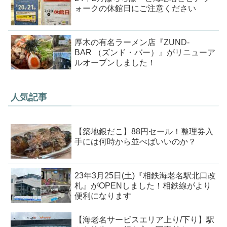
ォークの休館日にご注意ください
厚木の有名ラーメン店『ZUND-
BAR （ズンド・バー）』がリニューア
ルオープンしました！
人気記事
【築地銀だこ】88円セール！整理券入
手には何時から並べばいいのか？
23年3月25日(土)『相鉄海老名駅北口改
札』がOPENしました！相鉄線がより
便利になります
【海老名サービスエリア上り/下り】駅