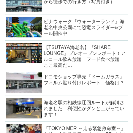
から徒歩での行き方（写真付き）
ビナウォーク『ウォーターランド』海
老名中央公園にて恐竜スライダー&プ
ール開催中
【TSUTAYA海老名】『SHARE
LOUNGE』プレオープンレポート！ア
ルコール飲み放題！フード食べ放題！
ここ最高だ…
ドコモショップ専売『ドームガラス』
フィルム貼り付けレポート！価格は？
海老名駅の相鉄線迂回ルートが解消さ
れました！利便性がグンと上がってい
ます！
『TOKYO MER ～走る緊急救命室～』