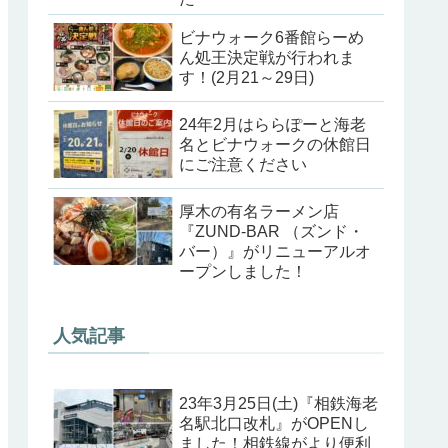
ビナウォーク6番館らーめ
ん処王決定戦が行われま
す！(2月21～29日)
24年2月はららぽーと海老
名とビナウォークの休館日
にご注意ください
厚木の有名ラーメン店
『ZUND-BAR （ズンド・
バー）』がリニューアルオ
ープンしました！
人気記事
23年3月25日(土)『相鉄海老
名駅北口改札』がOPENし
ました！相鉄線がより便利