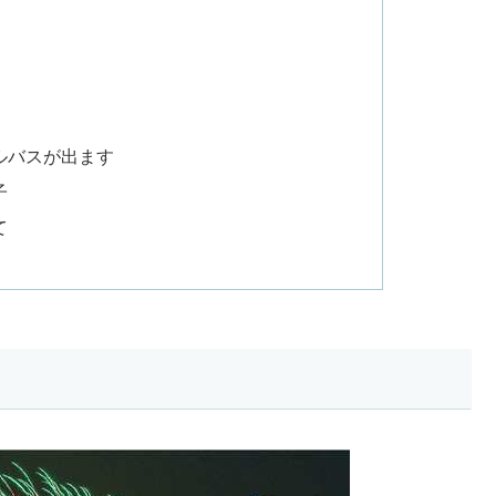
ルバスが出ます
子
て