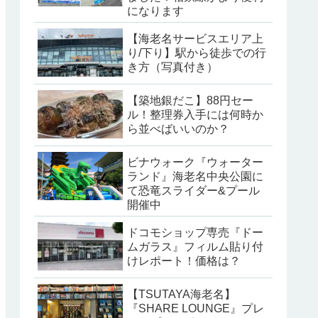
になります
【海老名サービスエリア上
り/下り】駅から徒歩での行
き方（写真付き）
【築地銀だこ】88円セー
ル！整理券入手には何時か
ら並べばいいのか？
ビナウォーク『ウォーター
ランド』海老名中央公園に
て恐竜スライダー&プール
開催中
ドコモショップ専売『ドー
ムガラス』フィルム貼り付
けレポート！価格は？
【TSUTAYA海老名】
『SHARE LOUNGE』プレ