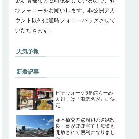
更新情報など随時投稿しているので、ぜ
ひフォローをお願いします。非公開アカ
ウント以外は適時フォローバックさせて
いただきます。
天気予報
新着記事
ビナウォーク6番館らーめ
ん処王は『海老名家』に決
定！
並木橋交差点周辺の道路改
良工事がほぼ完了！歩道も
開放されて便利になりまし
た