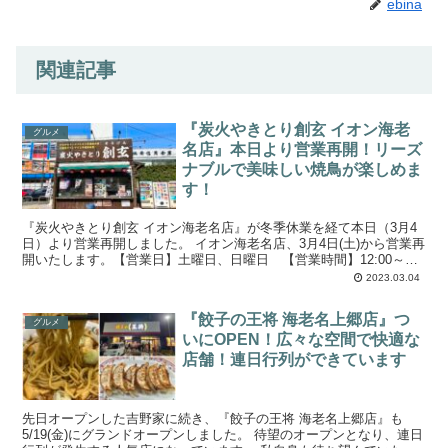
ebina
関連記事
『炭火やきとり創玄 イオン海老
グルメ
名店』本日より営業再開！リーズ
ナブルで美味しい焼鳥が楽しめま
す！
『炭火やきとり創玄 イオン海老名店』が冬季休業を経て本日（3月4
日）より営業再開しました。 イオン海老名店、3月4日(土)から営業再
開いたします。【営業日】土曜日、日曜日 【営業時間】12:00～
19:00消費税増税でも値上げをして...
2023.03.04
『餃子の王将 海老名上郷店』つ
グルメ
いにOPEN！広々な空間で快適な
店舗！連日行列ができています
先日オープンした吉野家に続き、『餃子の王将 海老名上郷店』も
5/19(金)にグランドオープンしました。 待望のオープンとなり、連日