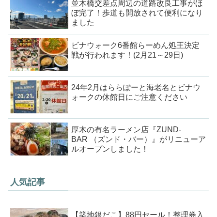
並木橋交差点周辺の道路改良工事がほ
ぼ完了！歩道も開放されて便利になり
ました
ビナウォーク6番館らーめん処王決定
戦が行われます！(2月21～29日)
24年2月はららぽーと海老名とビナウ
ォークの休館日にご注意ください
厚木の有名ラーメン店『ZUND-
BAR （ズンド・バー）』がリニューア
ルオープンしました！
人気記事
【築地銀だこ】88円セール！整理券入