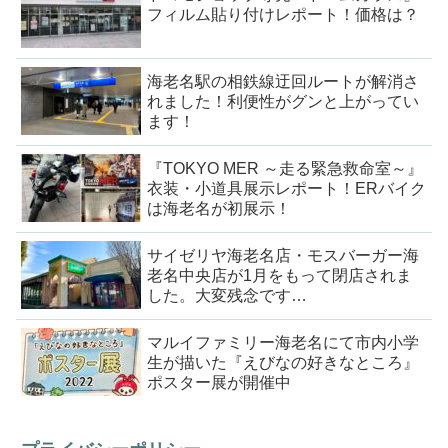
フィルム貼り付けレポート！価格は？
海老名駅の相鉄線迂回ルートが解消さ
れました！利便性がグンと上がってい
ます！
『TOKYO MER ～走る緊急救命室～』
衣装・小道具展示レポート！ERバイク
は海老名が初展示！
サイゼリヤ海老名店・モスバーガー海
老名中央店が1月をもって閉店されま
した。大変残念です…
マルイファミリー海老名にて市内小学
生が描いた『えびなの好きなところ』
ポスター展が開催中