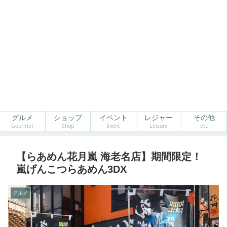
グルメ
ショップ
イベント
レジャー
その他
Gourmet
Shop
Event
Leisure
etc
【らあめん花月嵐 海老名店】期間限定！
嵐げんこつらあめん3DX
グルメ