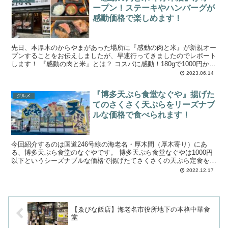
ープン！ステーキやハンバーグが
感動価格で楽しめます！
先日、本厚木のからやまがあった場所に『感動の肉と米』が新規オー
プンすることをお伝えしましたが、早速行ってきましたのでレポート
します！ 『感動の肉と米』とは？ コスパに感動！180gで1000円から
～あみやき亭グループだからで...
2023.06.14
『博多天ぷら食堂なぐや』揚げた
グルメ
てのさくさく天ぷらをリーズナブ
ルな価格で食べられます！
今回紹介するのは国道246号線の海老名・厚木間（厚木寄り）にあ
る、博多天ぷら食堂のなぐやです。 博多天ぷら食堂なぐやは1000円
以下というシーズナブルな価格で揚げたてさくさくの天ぷら定食を食
べることができます。 海老名に住んで...
2022.12.17
【ゑびな飯店】海老名市役所地下の本格中華食
堂