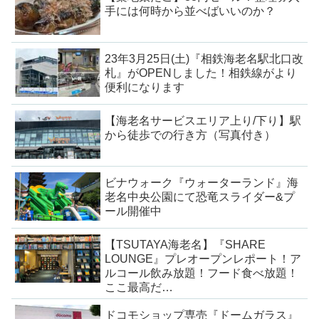
手には何時から並べばいいのか？
23年3月25日(土)『相鉄海老名駅北口改
札』がOPENしました！相鉄線がより
便利になります
【海老名サービスエリア上り/下り】駅
から徒歩での行き方（写真付き）
ビナウォーク『ウォーターランド』海
老名中央公園にて恐竜スライダー&プ
ール開催中
【TSUTAYA海老名】『SHARE
LOUNGE』プレオープンレポート！ア
ルコール飲み放題！フード食べ放題！
ここ最高だ…
ドコモショップ専売『ドームガラス』