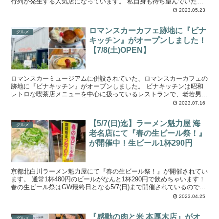
行列が発生する人気店になっています。 私自身も待ち望んでいたグ
ランドオープン。 この日は新...
2023.05.23
ロマンスカーカフェ跡地に『ビナ
グルメ
キッチン』がオープンしました！
【7/8(土)OPEN】
ロマンスカーミュージアムに併設されていた、ロマンスカーカフェの
跡地に『ビナキッチン』がオープンしました。 ビナキッチンは昭和
レトロな喫茶店メニューを中心に扱っているレストランで、老若男女
に愛されており、オープン日以降日々賑わっていま...
2023.07.16
【5/7(日)迄】ラーメン魁力屋 海
グルメ
老名店にて『春の生ビール祭！』
が開催中！生ビール1杯290円
京都北白川ラーメン魁力屋にて『春の生ビール祭！』が開催されてい
ます。 通常1杯480円のビールがなんと1杯290円で飲めちゃいます！
春の生ビール祭はGW最終日となる5/7(日)まで開催されているので、
連休中は魁力屋でビールと...
2023.04.25
『感動の肉と米 本厚木店』がオ
グルメ