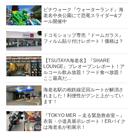
ビナウォーク『ウォーターランド』海
老名中央公園にて恐竜スライダー&プ
ール開催中
ドコモショップ専売『ドームガラス』
フィルム貼り付けレポート！価格は？
【TSUTAYA海老名】『SHARE
LOUNGE』プレオープンレポート！ア
ルコール飲み放題！フード食べ放題！
ここ最高だ…
海老名駅の相鉄線迂回ルートが解消さ
れました！利便性がグンと上がってい
ます！
『TOKYO MER ～走る緊急救命室～』
衣装・小道具展示レポート！ERバイク
は海老名が初展示！