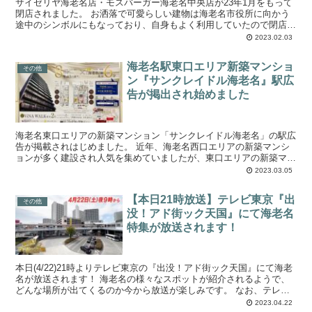
サイゼリヤ海老名店・モスバーガー海老名中央店が23年1月をもって
閉店されました。 お洒落で可愛らしい建物は海老名市役所に向かう
途中のシンボルにもなっており、自身もよく利用していたので閉店は
とても残念です。 どちらのお店もお客さ...
2023.02.03
海老名駅東口エリア新築マンショ
その他
ン『サンクレイドル海老名』駅広
告が掲出され始めました
海老名東口エリアの新築マンション「サンクレイドル海老名」の駅広
告が掲載されはじめました。 近年、海老名西口エリアの新築マンシ
ョンが多く建設され人気を集めていましたが、東口エリアの新築マン
ションは久々になります。 東口エリアはお...
2023.03.05
【本日21時放送】テレビ東京『出
その他
没！アド街ック天国』にて海老名
特集が放送されます！
本日(4/22)21時よりテレビ東京の『出没！アド街ック天国』にて海老
名が放送されます！ 海老名の様々なスポットが紹介されるようで、
どんな場所が出てくるのか今から放送が楽しみです。 なお、テレビ
の他にもTverとParaviで...
2023.04.22