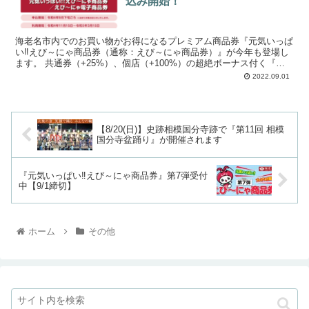
込み開始！
海老名市内でのお買い物がお得になるプレミアム商品券『元気いっぱ
い‼えび～にゃ商品券（通称：えび～にゃ商品券）』が今年も登場し
ます。 共通券（+25%）、個店（+100%）の超絶ボーナス付く『え
び～にゃ商品券』は絶対に買いです！ ...
2022.09.01
【8/20(日)】史跡相模国分寺跡で『第11回 相模
国分寺盆踊り』が開催されます
『元気いっぱい‼えび～にゃ商品券』第7弾受付
中【9/1締切】
ホーム
その他