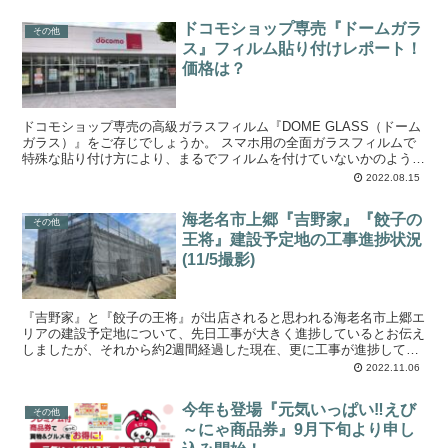
ドコモショップ専売『ドームガラ
その他
ス』フィルム貼り付けレポート！
価格は？
ドコモショップ専売の高級ガラスフィルム『DOME GLASS（ドーム
ガラス）』をご存じでしょうか。 スマホ用の全面ガラスフィルムで
特殊な貼り付け方により、まるでフィルムを付けていないかのような
タッチ感度を誇る革新的なフィルムです。 ...
2022.08.15
海老名市上郷『吉野家』『餃子の
その他
王将』建設予定地の工事進捗状況
(11/5撮影)
『吉野家』と『餃子の王将』が出店されると思われる海老名市上郷エ
リアの建設予定地について、先日工事が大きく進捗しているとお伝え
しましたが、それから約2週間経過した現在、更に工事が進捗してい
ます。 建物のシルエットがハッキリと見え、完成...
2022.11.06
今年も登場『元気いっぱい‼えび
その他
～にゃ商品券』9月下旬より申し