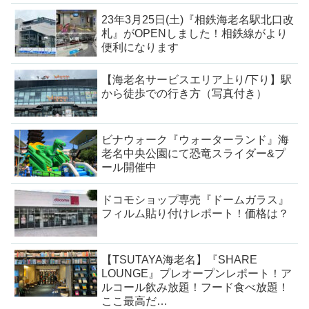
23年3月25日(土)『相鉄海老名駅北口改
札』がOPENしました！相鉄線がより
便利になります
【海老名サービスエリア上り/下り】駅
から徒歩での行き方（写真付き）
ビナウォーク『ウォーターランド』海
老名中央公園にて恐竜スライダー&プ
ール開催中
ドコモショップ専売『ドームガラス』
フィルム貼り付けレポート！価格は？
【TSUTAYA海老名】『SHARE
LOUNGE』プレオープンレポート！ア
ルコール飲み放題！フード食べ放題！
ここ最高だ…