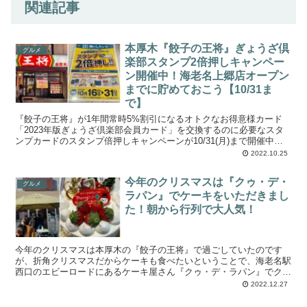
関連記事
本厚木『餃子の王将』ぎょうざ倶
グルメ
楽部スタンプ2倍押しキャンペー
ン開催中！海老名上郷店オープン
までに貯めておこう【10/31ま
で】
『餃子の王将』が1年間常時5%割引になるオトクなお得意様カード
「2023年版ぎょうざ倶楽部会員カード」を交換するのに必要なスタ
ンプカードのスタンプ倍押しキャンペーンが10/31(月)まで開催中で
す。 1人の利用だとなかなか貯まらない...
2022.10.25
今年のクリスマスは『クゥ・デ・
グルメ
ラパン』でケーキをいただきまし
た！朝から行列で大人気！
今年のクリスマスは本厚木の『餃子の王将』で過ごしていたのです
が、折角クリスマスだからケーキも食べたいということで、海老名駅
西口のエビーロードにあるケーキ屋さん『クゥ・デ・ラパン』でクリ
スマスケーキを買って食べることにしました。 『ク...
2022.12.27