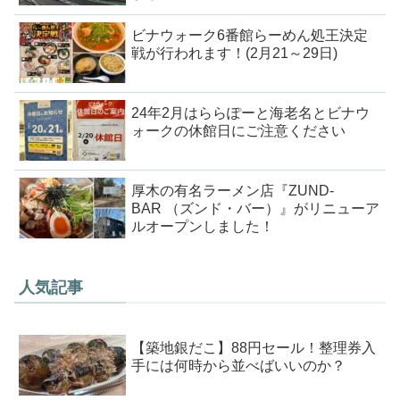
ビナウォーク6番館らーめん処王決定
戦が行われます！(2月21～29日)
24年2月はららぽーと海老名とビナウ
ォークの休館日にご注意ください
厚木の有名ラーメン店『ZUND-
BAR （ズンド・バー）』がリニューア
ルオープンしました！
人気記事
【築地銀だこ】88円セール！整理券入
手には何時から並べばいいのか？