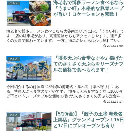
海老名で博多ラーメン食べるなら
グルメ
『うまい軒』本格的な豚骨スープ
が旨い！ロケーションも素敵！
海老名で博多ラーメン食べるなら大谷南エリアにある『うまい軒』で
す！ 店の駐車場があり、高速道路からもアクセスしやすく、連日多
くの人達で賑わっています。 一方、海老名駅からは少し離れていま
す。 歩いていけないこともないです...
2022.11.09
『博多天ぷら食堂なぐや』揚げた
グルメ
てのさくさく天ぷらをリーズナブ
ルな価格で食べられます！
今回紹介するのは国道246号線の海老名・厚木間（厚木寄り）にあ
る、博多天ぷら食堂のなぐやです。 博多天ぷら食堂なぐやは1000円
以下というシーズナブルな価格で揚げたてさくさくの天ぷら定食を食
べることができます。 海老名に住んで...
2022.12.17
【5/19(金)】『餃子の王将 海老名
グルメ
上郷店』グランドオープン！15日
と17日にプレオープンも有り