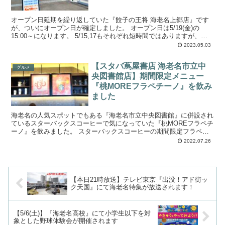
オープン日延期を繰り返していた『餃子の王将 海老名上郷店』です
が、ついにオープン日が確定しました。 オープン日は5/19(金)の
15:00～になります。 5/15,17もそれぞれ短時間ではありますが、プ
レオープンも予定されてい...
2023.05.03
【スタバ蔦屋書店 海老名市立中
グルメ
央図書館店】期間限定メニュー
『桃MOREフラペチーノ』を飲み
ました
海老名の人気スポットでもある『海老名市立中央図書館』に併設され
ているスターバックスコーヒーで気になっていた『桃MOREフラペチ
ーノ』を飲みました。 スターバックスコーヒーの期間限定フラペチ
ーノは前回のメロンがとても美味しかったので、...
2022.07.26
【本日21時放送】テレビ東京『出没！アド街ッ
ク天国』にて海老名特集が放送されます！
【5/6(土)】『海老名高校』にて小学生以下を対
象とした野球体験会が開催されます