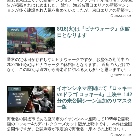
海老名東口エリアの新築マンション「サンクレイドル海老名」の駅広
告が掲載されはじめました。 近年、海老名西口エリアの新築マンシ
ョンが多く建設され人気を集めていましたが、東口エリアの新築マン
ションは久々になります。 東口エリアはお...
2023.03.05
8/16(火)は『ビナウォーク』休館
その他
日となります
通常の定休日が存在しないビナウォークですが、お盆休み期間中の
2022/8/16(火)はビナウォークの休館日となります。 近所の人だけで
なく、この時期は遠方から海老名に訪れる人も多いと思いますが、ビ
ナウォークに来る予定の方は十分に気を...
2022.08.04
イオンシネマ座間にて『ロッキー
その他
vsドラゴ ロッキー4』上映中！42
分の未公開シーン追加のリマスタ
ー版
海老名の隣接市である座間市のイオンシネマ座間にて1985年公開映
画のロッキー4のディレクターズカット版が上映中です。 本作は全国
公開作ですが、公開劇場が限定的で海老名・厚木での上映はなく、座
間での上映となりました。 私自身ロッ...
2022.08.25