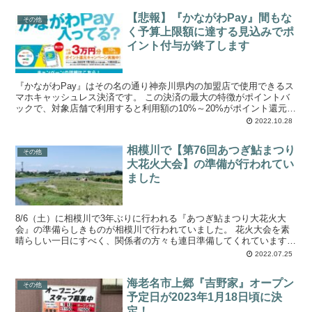
【悲報】『かながわPay』間もな
その他
く予算上限額に達する見込みでポ
イント付与が終了します
『かながわPay』はその名の通り神奈川県内の加盟店で使用できるス
マホキャッシュレス決済です。 この決済の最大の特徴がポイントバ
ックで、対象店舗で利用すると利用額の10%～20%がポイント還元さ
れる超お得な決済手段なのです。 海...
2022.10.28
相模川で【第76回あつぎ鮎まつり
その他
大花火大会】の準備が行われてい
ました
8/6（土）に相模川で3年ぶりに行われる『あつぎ鮎まつり大花火大
会』の準備らしきものが相模川で行われていました。 花火大会を素
晴らしい一日にすべく、関係者の方々も連日準備してくれています。
花火打ち上げ地点あたりでショベルカー...
2022.07.25
海老名市上郷『吉野家』オープン
その他
予定日が2023年1月18日頃に決
定！