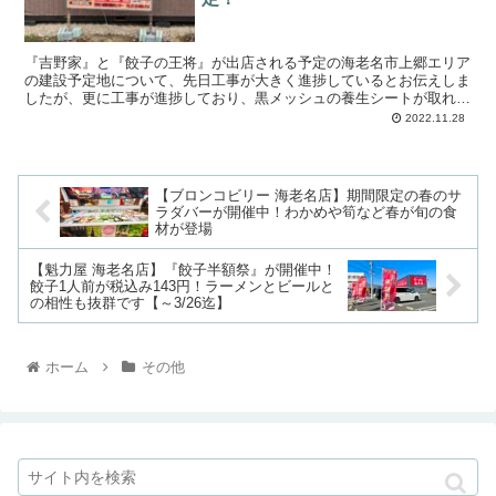
『吉野家』と『餃子の王将』が出店される予定の海老名市上郷エリア
の建設予定地について、先日工事が大きく進捗しているとお伝えしま
したが、更に工事が進捗しており、黒メッシュの養生シートが取れて
建物がハッキリとわかるようになりました。 そし...
2022.11.28
【ブロンコビリー 海老名店】期間限定の春のサ
ラダバーが開催中！わかめや筍など春が旬の食
材が登場
【魁力屋 海老名店】『餃子半額祭』が開催中！
餃子1人前が税込み143円！ラーメンとビールと
の相性も抜群です【～3/26迄】
ホーム
その他