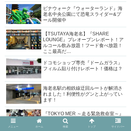
ビナウォーク『ウォーターランド』海
老名中央公園にて恐竜スライダー&プ
ール開催中
【TSUTAYA海老名】『SHARE
LOUNGE』プレオープンレポート！ア
ルコール飲み放題！フード食べ放題！
ここ最高だ…
ドコモショップ専売『ドームガラス』
フィルム貼り付けレポート！価格は？
海老名駅の相鉄線迂回ルートが解消さ
れました！利便性がグンと上がってい
ます！
『TOKYO MER ～走る緊急救命室～』
衣装・小道具展示レポート！ERバイク
は海老名が初展示！
メニュー
ホーム
検索
トップ
サイドバー